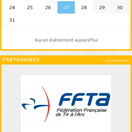
24
25
26
27
28
29
30
31
Aucun évènement aujourd'hui
PARTENAIRES
+ de partenaires
Précedent
Suiv